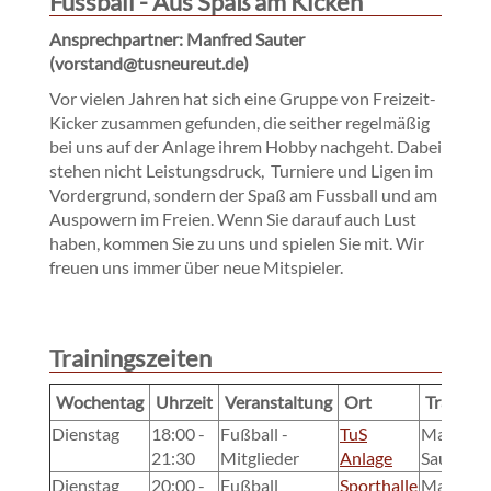
Fussball - Aus Spaß am Kicken
Ansprechpartner: Manfred Sauter
(vorstand@tusneureut.de)
Vor vielen Jahren hat sich eine Gruppe von Freizeit-
Kicker zusammen gefunden, die seither regelmäßig
bei uns auf der Anlage ihrem Hobby nachgeht. Dabei
stehen nicht Leistungsdruck, Turniere und Ligen im
Vordergrund, sondern der Spaß am Fussball und am
Auspowern im Freien. Wenn Sie darauf auch Lust
haben, kommen Sie zu uns und spielen Sie mit. Wir
freuen uns immer über neue Mitspieler.
Trainingszeiten
Wochentag
Uhrzeit
Veranstaltung
Ort
Trainer
Dienstag
18:00 -
Fußball -
TuS
Manfred
21:30
Mitglieder
Anlage
Sauter
Dienstag
20:00 -
Fußball
Sporthalle
Manfred