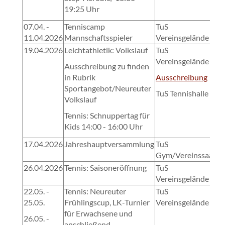
19:25 Uhr
07.04. -
Tenniscamp
TuS
11.04.2026
Mannschaftsspieler
Vereinsgelände
19.04.2026
Leichtathletik: Volkslauf
TuS
Vereinsgelände
Ausschreibung zu finden
in Rubrik
Ausschreibung
Sportangebot/Neureuter
TuS Tennishalle
Volkslauf
Tennis: Schnuppertag für
Kids 14:00 - 16:00 Uhr
17.04.2026
Jahreshauptversammlung
TuS
Gym/Vereinssaal
26.04.2026
Tennis: Saisoneröffnung
TuS
Vereinsgelände
22.05. -
Tennis: Neureuter
TuS
25.05.
Frühlingscup, LK-Turnier
Vereinsgelände
für Erwachsene und
26.05. -
anschließend