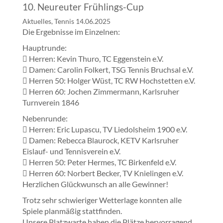
10. Neureuter Frühlings-Cup
Aktuelles, Tennis
14.06.2025
Die Ergebnisse im Einzelnen:
Hauptrunde:
 Herren: Kevin Thuro, TC Eggenstein e.V.
 Damen: Carolin Folkert, TSG Tennis Bruchsal e.V.
 Herren 50: Holger Wüst, TC RW Hochstetten e.V.
 Herren 60: Jochen Zimmermann, Karlsruher
Turnverein 1846
Nebenrunde:
 Herren: Eric Lupascu, TV Liedolsheim 1900 e.V.
 Damen: Rebecca Blaurock, KETV Karlsruher
Eislauf- und Tennisverein e.V.
 Herren 50: Peter Hermes, TC Birkenfeld e.V.
 Herren 60: Norbert Becker, TV Knielingen e.V.
Herzlichen Glückwunsch an alle Gewinner!
Trotz sehr schwieriger Wetterlage konnten alle
Spiele planmäßig stattfinden.
Unsere Platzwarte haben die Plätze hervorragend